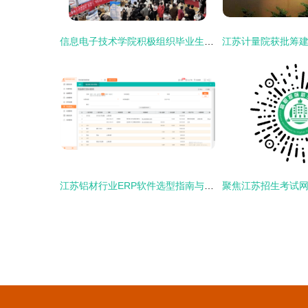
信息电子技术学院积极组织毕业生参加佳木斯大学2024届春季综合双选会，助力学子对接江苏信息技术咨询服务产业
江苏铝材行业ERP软件选型指南与信息技术咨询服务推荐